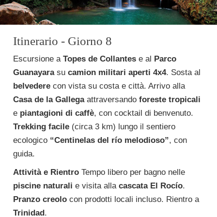
Itinerario - Giorno 8
Escursione a
Topes de Collantes
e al
Parco
Guanayara
su
camion militari aperti 4x4
. Sosta al
belvedere
con vista su costa e città. Arrivo alla
Casa de la Gallega
attraversando
foreste tropicali
e
piantagioni di caffè
, con cocktail di benvenuto.
Trekking facile
(circa 3 km) lungo il sentiero
ecologico
“Centinelas del río melodioso”
, con
guida.
Attività e Rientro
Tempo libero per bagno nelle
piscine naturali
e visita alla
cascata El Rocío
.
Pranzo creolo
con prodotti locali incluso. Rientro a
Trinidad
.