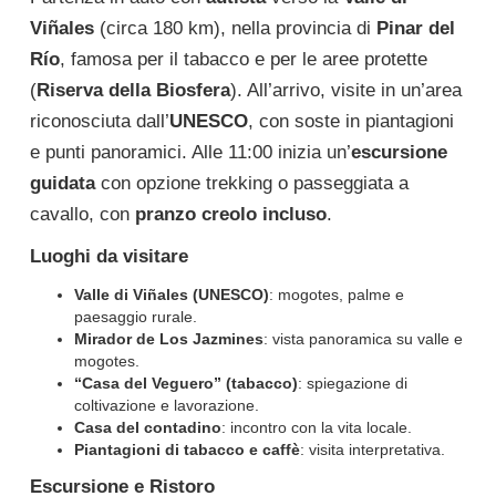
Viñales
(circa 180 km), nella provincia di
Pinar del
Río
, famosa per il tabacco e per le aree protette
(
Riserva della Biosfera
). All’arrivo, visite in un’area
riconosciuta dall’
UNESCO
, con soste in piantagioni
e punti panoramici. Alle 11:00 inizia un’
escursione
guidata
con opzione trekking o passeggiata a
cavallo, con
pranzo creolo incluso
.
Luoghi da visitare
Valle di Viñales (UNESCO)
: mogotes, palme e
paesaggio rurale.
Mirador de Los Jazmines
: vista panoramica su valle e
mogotes.
“Casa del Veguero” (tabacco)
: spiegazione di
coltivazione e lavorazione.
Casa del contadino
: incontro con la vita locale.
Piantagioni di tabacco e caffè
: visita interpretativa.
Escursione e Ristoro