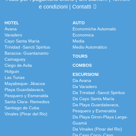
e condizioni
|
Contatti
HOTEL
AUTO
Avana
Economiche Automatic
Varadero
Economica
Cayo Santa María
Media
Trinidad -Sancti Spiritus
Medio Automático
Baracoa- Guantanamo
TOURS
Camaguey
Ciego de Avila
COMBOS
Holguin
ESCURSIONI
Las Tunas
Da Avana
Mayabeque- Jibacoa
Da Varadero
Playa Guardalavaca,
Da Trinidad -Sancti Spiritus
Pesquero y Esmeralda
Da Cayo Santa María
Santa Clara- Remedios
Da Playa Guardalavaca,
Santiago de Cuba
Pesquero y Esmeralda
Vinales (Pinar del Rio)
Da Playa Giron-Playa Larga-
Guamá
Da Vinales (Pinar del Rio)
Da Cayo Coco- Cayo