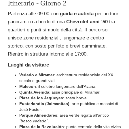
Itinerario - Giorno 2
Partenza alle 09:00 con
guida e autista
per un tour
panoramico a bordo di una
Chevrolet anni ’50
tra
quartieri e punti simbolo della città. Il percorso
unisce zone residenziali, lungomare e centro
storico, con soste per foto e brevi camminate.
Rientro in struttura intorno alle 17:00.
Luoghi da visitare
Vedado e Miramar
: architettura residenziale del XX
secolo e grandi viali.
Malecón
: il celebre lungomare dell’Avana.
Quinta Avenida
: asse principale di Miramar.
Plaza de los Jagüeyes
: sosta breve.
Fusterlandia (Jaimanitas)
: arte pubblica e mosaici di
José Fuster.
Parque Almendares
: area verde legata all’antico
“bosco vedado”
.
Plaza de la Revolución
: punto centrale della vita civica