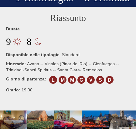
Riassunto
Durata
9
8
Disponible nelle tipologie
:
Standard
Itinerario:
Avana -- Vinales (Pinar del Rio) -- Cienfuegos --
Trinidad -Sancti Spiritus -- Santa Clara- Remedios
Giorno di partenza:
L
M
M
G
V
S
D
Orario:
19:00