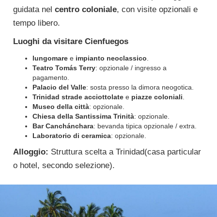
guidata nel
centro coloniale
, con visite opzionali e
tempo libero.
Luoghi da visitare
Cienfuegos
lungomare
e
impianto neoclassico
.
Teatro Tomás Terry
: opzionale / ingresso a
pagamento.
Palacio del Valle
: sosta presso la dimora neogotica.
Trinidad
strade acciottolate
e
piazze coloniali
.
Museo della città
: opzionale.
Chiesa della Santissima Trinità
: opzionale.
Bar Canchánchara
: bevanda tipica opzionale / extra.
Laboratorio di ceramica
: opzionale.
Alloggio:
Struttura scelta a Trinidad(casa particular
o hotel, secondo selezione).