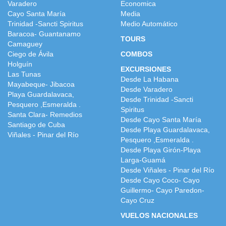
Varadero
Economica
Cayo Santa María
Media
Trinidad -Sancti Spiritus
Medio Automático
Baracoa- Guantanamo
TOURS
Camaguey
Ciego de Ávila
COMBOS
Holguín
EXCURSIONES
Las Tunas
Desde La Habana
Mayabeque- Jibacoa
Desde Varadero
Playa Guardalavaca,
Desde Trinidad -Sancti
Pesquero ,Esmeralda .
Spiritus
Santa Clara- Remedios
Desde Cayo Santa María
Santiago de Cuba
Desde Playa Guardalavaca,
Viñales - Pinar del Río
Pesquero ,Esmeralda .
Desde Playa Girón-Playa
Larga-Guamá
Desde Viñales - Pinar del Río
Desde Cayo Coco- Cayo
Guillermo- Cayo Paredon-
Cayo Cruz
VUELOS NACIONALES