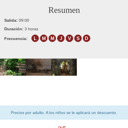
Resumen
Salida:
09:00
Duración:
3 horas
L
M
M
J
V
S
D
Frecuencia:
Precios por adulto. A los niños se le aplicará un descuento.