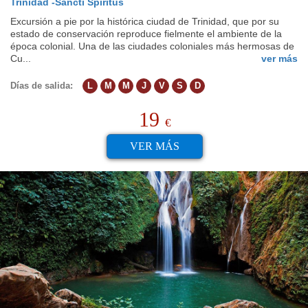
Trinidad -Sancti Spiritus
Excursión a pie por la histórica ciudad de Trinidad, que por su
estado de conservación reproduce fielmente el ambiente de la
época colonial. Una de las ciudades coloniales más hermosas de
Cu...
ver más
Días de salida:
L
M
M
J
V
S
D
19
€
VER MÁS