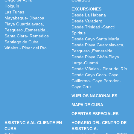
Ciego de Ávila
COMBOS
Holguín
EXCURSIONES
Las Tunas
Desde La Habana
Mayabeque- Jibacoa
Desde Varadero
Playa Guardalavaca,
Desde Trinidad -Sancti
Pesquero ,Esmeralda .
Spiritus
Santa Clara- Remedios
Desde Cayo Santa María
Santiago de Cuba
Desde Playa Guardalavaca,
Viñales - Pinar del Río
Pesquero ,Esmeralda .
Desde Playa Girón-Playa
Larga-Guamá
Desde Viñales - Pinar del Río
Desde Cayo Coco- Cayo
Guillermo- Cayo Paredon-
Cayo Cruz
VUELOS NACIONALES
MAPA DE CUBA
OFERTAS ESPECIALES
ASISTENCIA AL CLIENTE EN
HORARIO DEL CENTRO DE
CUBA
ASISTENCIA: