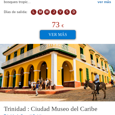
bosques tropic...
ver más
Días de salida:
L
M
M
J
V
S
D
73
€
VER MÁS
Trinidad : Ciudad Museo del Caribe