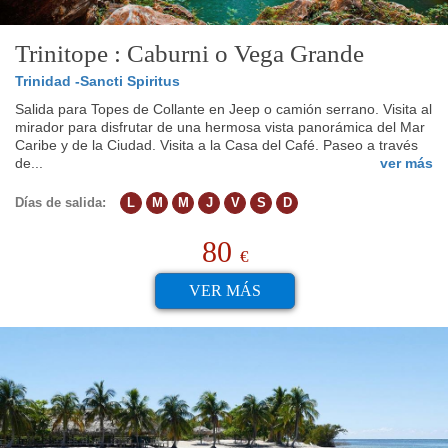
Trinitope : Caburni o Vega Grande
Trinidad -Sancti Spiritus
Salida para Topes de Collante en Jeep o camión serrano. Visita al
mirador para disfrutar de una hermosa vista panorámica del Mar
Caribe y de la Ciudad. Visita a la Casa del Café. Paseo a través
de...
ver más
Días de salida:
L
M
M
J
V
S
D
80
€
VER MÁS