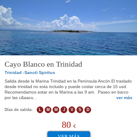
Cayo Blanco en Trinidad
Trinidad -Sancti Spiritus
Salida desde la Marina Trinidad en la Península Ancón.El traslado
desde trinidad no esta incluido y puede costar cerca de 15 usd.
Recomendamos estar en la Marina a las 9 am. Paseo en barco
por las c&aacu...
ver más
Días de salida:
L
M
M
J
V
S
D
80
€
VER MÁS