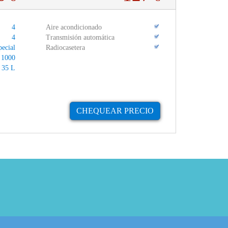
4
Aire acondicionado
4
Transmisión automática
pecial
Radiocasetera
1000
35 L
CHEQUEAR PRECIO