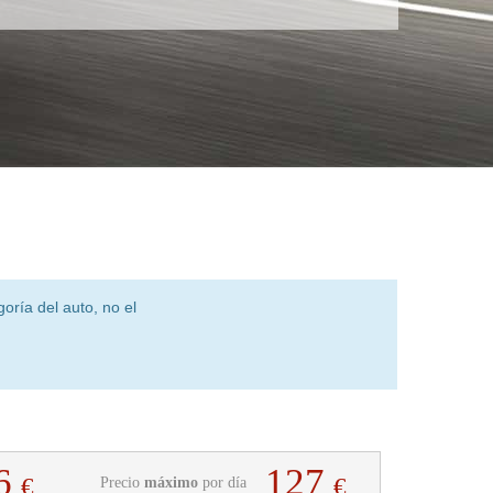
oría del auto, no el
6
127
€
€
Precio
máximo
por día