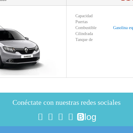
Capacidad
Puertas
Combustible
Gasolina es
Cilindrada
Tanque de
Conéctate con nuestras redes sociales
log
B