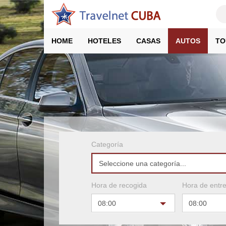
HOME
HOTELES
CASAS
AUTOS
TO
(CURRENT)
Categoría
Seleccione una categoría...
Hora de recogida
Hora de entr
08:00
08:00