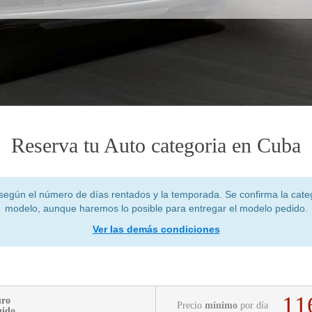
Reserva tu Auto categoria en Cuba
según el número de días rentados y la temporada. Se confirma la categ
modelo, aunque haremos lo posible para entregar el modelo pedido.
Ver las demás condiciones
11
uro
Precio
mínimo
por día
uido