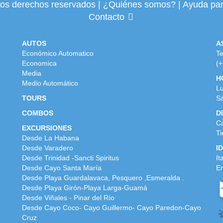
los derechos reservados
|
¿Quiénes somos?
|
Ayuda par
Contacto
AUTOS
A
Económico Automatico
Te
Economica
(+
Media
H
Medio Automático
Lu
TOURS
Sá
COMBOS
D
Ca
EXCURSIONES
Ti
Desde La Habana
Desde Varadero
I
Desde Trinidad -Sancti Spiritus
It
Desde Cayo Santa María
En
Desde Playa Guardalavaca, Pesquero ,Esmeralda .
Desde Playa Girón-Playa Larga-Guamá
Desde Viñales - Pinar del Río
Desde Cayo Coco- Cayo Guillermo- Cayo Paredon-Cayo
Cruz